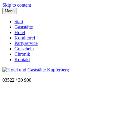
Skip to content
Menü
Start
Gaststätte
Hotel
Konditorei
Partyservice
Gutschein
Chronik
Kontakt
03522 / 30 900
Heidelbeerjeghurttorte
Leichter Joghurt mit frischer Sahne auf Buttermürbeteig und Biskuit
Beitragsnavigation