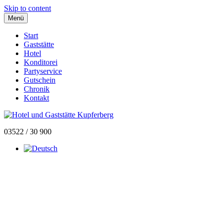
Skip to content
Menü
Start
Gaststätte
Hotel
Konditorei
Partyservice
Gutschein
Chronik
Kontakt
03522 / 30 900